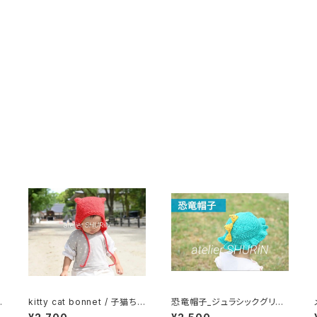
ゃ
kitty cat bonnet / 子猫ちゃ
恐竜帽子_ジュラシックグリー
んボンネット_赤ずきん
ン