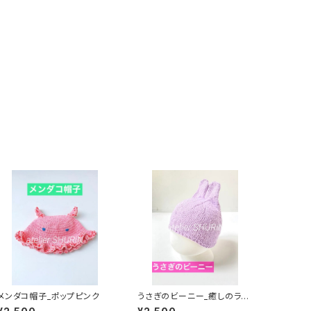
メンダコ帽子_ポップピンク
うさぎのビーニー_癒しのラベ
ンダー