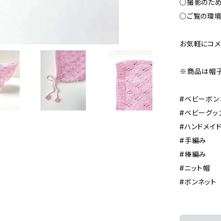
○撮影のため
○ご覧の環境
お気軽にコメント
※商品は帽子
#ベビーボン
#ベビーグッ
#ハンドメイ
#手編み
#棒編み
#ニット帽
#ボンネット