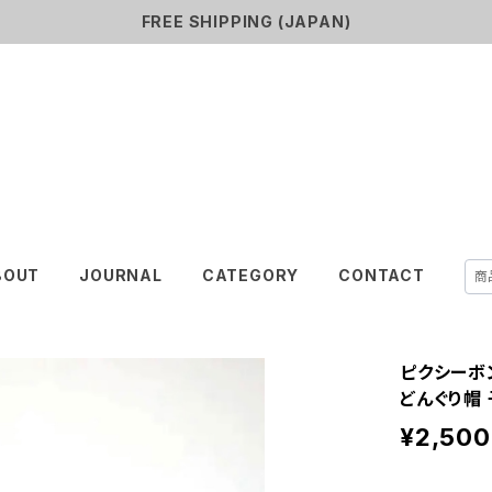
FREE SHIPPING (JAPAN)
SHURiN
BOUT
JOURNAL
CATEGORY
CONTACT
ピクシーボ
どんぐり帽
¥2,500