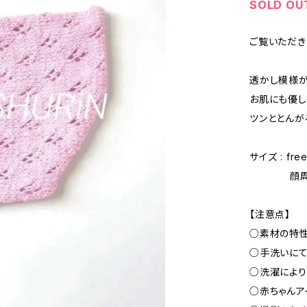
SOLD OU
ご覧いただき
透かし模様が
お肌にも優し
ツンととんが
サイズ : f
顔周り、奥
【注意点】
○素材の特性
○手洗いにて
○洗濯により
○赤ちゃんア