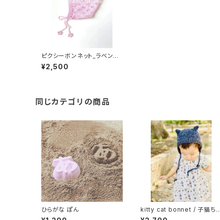
ピクシーボンネット_ラベンダ
ー ベビーニット帽 とんがり ど
¥2,500
んぐり帽 子供服
同じカテゴリの商品
ひらがな ぽん
kitty cat bonnet / 子猫ち
んボンネット_ネイビー