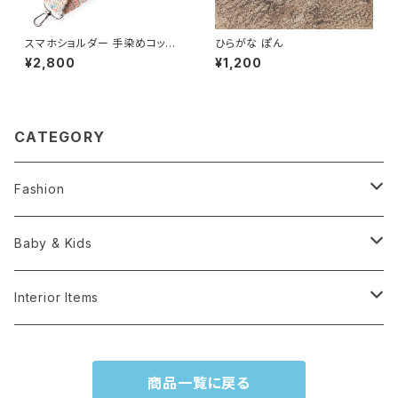
スマホショルダー 手染めコット
ひらがな ぽん
ン100% 淡レインボー スマホス
¥2,800
¥1,200
トラップ
CATEGORY
Fashion
Hats
Baby & Kids
Accesories
Hats
Interior Items
Bags & Cases
Toys
Knick knacks -雑貨
商品一覧に戻る