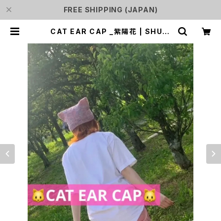
FREE SHIPPING (JAPAN)
CAT EAR CAP _紫陽花 | SHURi
N