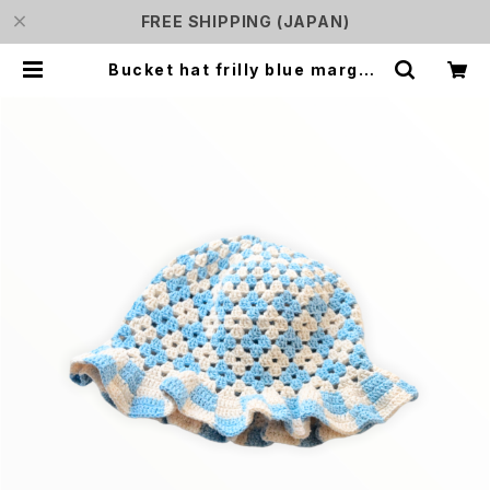
FREE SHIPPING (JAPAN)
Bucket hat frilly blue margue
rite - バケットハット フリフリ ブルー
マーガレット | SHURiN