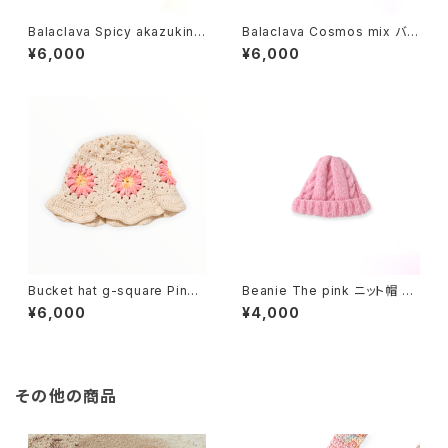
Balaclava Spicy akazukin-
Balaclava Cosmos mix バラ
chan バラクラバ スパイシーア
クラバ コスモス ミックス
¥6,000
¥6,000
カズキンチャン
Bucket hat g-square Pink
Beanie The pink ニット帽 ザ
gerbera - バケットハット ジー
ピンク
¥6,000
¥4,000
スクエア ピンクガーベラ
その他の商品