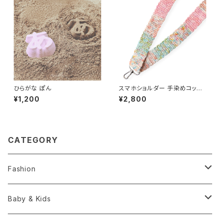
ひらがな ぽん
スマホショルダー 手染めコット
ン100% 淡レインボー スマホス
¥1,200
¥2,800
トラップ
CATEGORY
Fashion
Hats
Baby & Kids