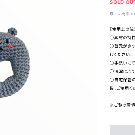
SOLD OU
この商品は
【使用上の注
○素材の特性
○首元がきつ
けください。
○手洗いにて
○洗濯により
○自宅保管の
後、ご使用く
※ご覧の環