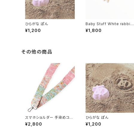
ひらがな ぽん
Baby Stuff White rabbit
Woo ベイビー スタッフ ホワ
¥1,200
¥1,800
イト ラビット ウー
その他の商品
スマホショルダー 手染めコッ
ひらがな ぽん
トン100% 淡レインボー スマ
¥2,800
¥1,200
ホストラップ