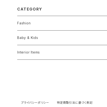
CATEGORY
Fashion
Hats
Baby & Kids
Accesories
Hats
Interior Items
Bags & Cases
Toys
Knick knacks -雑貨
Strap
プライバシーポリシー
特定商取引法に基づく表記