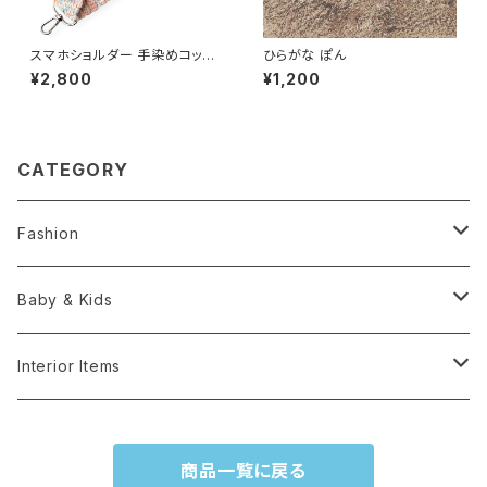
スマホショルダー 手染めコット
ひらがな ぽん
ン100% 淡レインボー スマホス
¥2,800
¥1,200
トラップ
CATEGORY
Fashion
Hats
Baby & Kids
Accesories
Hats
Interior Items
Bags & Cases
Toys
Knick knacks -雑貨
商品一覧に戻る