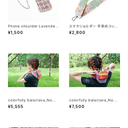
Phone shoulder Lavender
スマホショルダー 手染めコット
スマホショルダー ラベンダー
ン100% 淡レインボー スマホス
¥1,500
¥2,800
トラップ
colorfully balaclava_No.05
colorfully balaclava_No.04
バラクラバ
バラクラバ
¥5,555
¥7,500